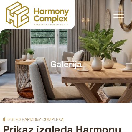
Galerija
IZGLED HARMONY COMPLEXA
Prikaz izgleda Harmony