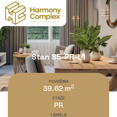
Stan S5-PR-L1
POVRŠINA
2
39.62 m
ETAŽE
PR
LAMELA