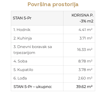
Površina prostorija
KORISNA P.
STAN 5-Pr
-3% m2
1. Hodnik
4.41 m²
2. Kuhinja
3.71 m²
3. Dnevni boravak sa
16.33 m²
trpezarijom
4. Soba
8.78 m²
5. Kupatilo
3.78 m²
6. Lođa
2.60 m²
STAN 5-Pr – ukupno:
39.62 m²