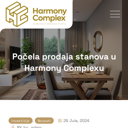
Počela prodaja stanova u
Harmony Complexu
,
29 Jula, 2024
Investicije
Novosti
BY
hc_admn