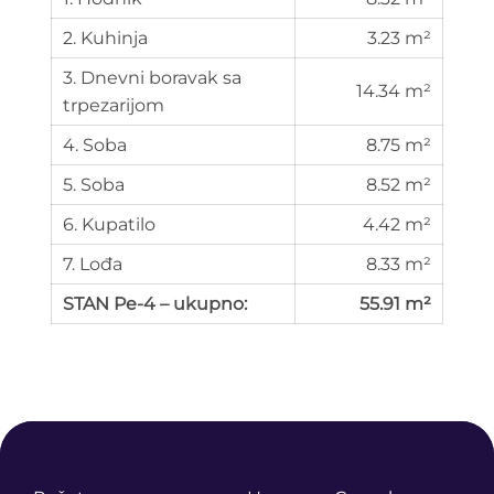
2. Kuhinja
3.23 m²
3. Dnevni boravak sa
14.34 m²
trpezarijom
4. Soba
8.75 m²
5. Soba
8.52 m²
6. Kupatilo
4.42 m²
7. Lođa
8.33 m²
STAN Pe-4 – ukupno:
55.91 m²