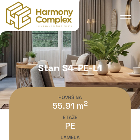
Stan S4-PE-L1
POVRŠINA
2
55.91 m
ETAŽE
PE
LAMELA