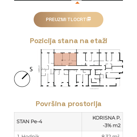
PREUZMI TLOCRT
Pozicija stana na etaži
Površina prostorija
KORISNA P.
STAN Pe-4
-3% m2
1. Hodnik
8.32 m²